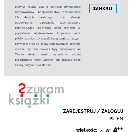
Instytut Książki dba o ochronę prywatności
ZAMKNIJ
użytkowników i bezpieczeństwo przetwarzania
ich danych osobowych oraz stosuje
odpowiednie rozwiązania technologiczne
zapobiegające ingerencji osób trzecich w
prywatność użytkowników. Używamy także
plików cookies, by ułatwić korzystanie z naszych
serwisów oraz do celów statystycznych.Jeśli nie
chcesz, by pliki cookies były zapisywane na
Twoim dysku zmień ustawienia swojej
przeglądarki. Kliknij "Zamknij" aby zaakceptować
naszą politykę prywatności.
ZAREJESTRUJ / ZALOGUJ
PL
EN
wielkość: