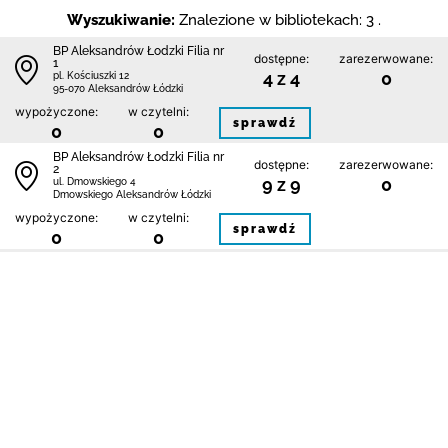
Wyszukiwanie:
Znalezione w bibliotekach: 3 .
BP Aleksandrów Łodzki Filia nr
dostępne:
zarezerwowane:
1
4 z 4
0
pl. Kościuszki 12
95-070 Aleksandrów Łódzki
wypożyczone:
w czytelni:
sprawdź
0
0
BP Aleksandrów Łodzki Filia nr
dostępne:
zarezerwowane:
2
9 z 9
0
ul. Dmowskiego 4
Dmowskiego Aleksandrów Łódzki
wypożyczone:
w czytelni:
sprawdź
0
0
BP Aleksandrów Łodzki Filia w
dostępne:
zarezerwowane:
Sobieniu
2 z 2
0
Sobień 2
95-070 Sobień
wypożyczone:
w czytelni:
sprawdź
0
0
1