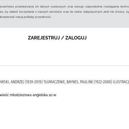
ieczeństwo przetwarzania ich danych osobowych oraz stosuje odpowiednie rozwiązania techno
, by ułatwić korzystanie z naszych serwisów oraz do celów statystycznych.Jeśli nie chcesz, by
aakceptować naszą politykę prywatności.
ZAREJESTRUJ / ZALOGUJ
KOWSKI, ANDRZEJ (1939-2019) TŁUMACZENIE, BAYNES, PAULINE (1922-2008) ILUSTRACJE
owieść młodzieżowa angielska 20 w.