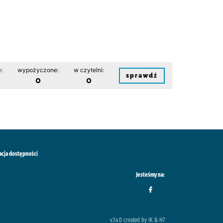
:
wypożyczone:
w czytelni:
sprawdź
0
0
acja dostępności
Jesteśmy na:
v.1.4.0 created by IK & H7