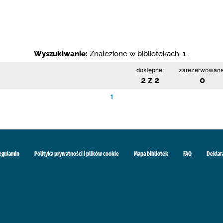
Wyszukiwanie:
Znalezione w bibliotekach: 1 .
dostępne:
zarezerwowane
2 z 2
0
1
egulamin
Polityka prywatności i plików cookie
Mapa bibliotek
FAQ
Deklar