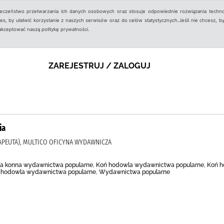
ieczeństwo przetwarzania ich danych osobowych oraz stosuje odpowiednie rozwiązania techno
, by ułatwić korzystanie z naszych serwisów oraz do celów statystycznych.Jeśli nie chcesz, by
aakceptować naszą politykę prywatności.
ZAREJESTRUJ / ZALOGUJ
ia
APEUTA), MULTICO OFICYNA WYDAWNICZA
zda konna wydawnictwa popularne, Koń hodowla wydawnictwa popularne, Koń 
 hodowla wydawnictwa popularne, Wydawnictwa popularne