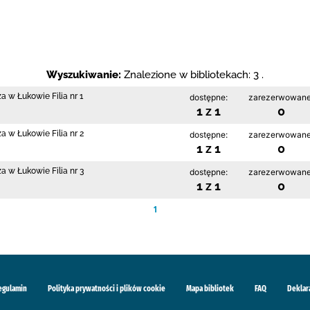
Wyszukiwanie:
Znalezione w bibliotekach: 3 .
a w Łukowie Filia nr 1
dostępne:
zarezerwowane
1 z 1
0
a w Łukowie Filia nr 2
dostępne:
zarezerwowane
1 z 1
0
a w Łukowie Filia nr 3
dostępne:
zarezerwowane
1 z 1
0
1
egulamin
Polityka prywatności i plików cookie
Mapa bibliotek
FAQ
Deklar