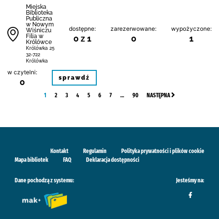
Miejska
Biblioteka
Publiczna
w Nowym
dostępne:
zarezerwowane:
wypożyczone:
Wiśniczu
Filia w
0 z 1
0
1
Królówce
Królówka 25
32-722
Królówka
w czytelni:
sprawdź
0
1
2
3
4
5
6
7
…
90
NASTĘPNA
Kontakt
Regulamin
Polityka prywatności i plików cookie
Mapa bibliotek
FAQ
Deklaracja dostępności
Dane pochodzą z systemu:
Jesteśmy na: