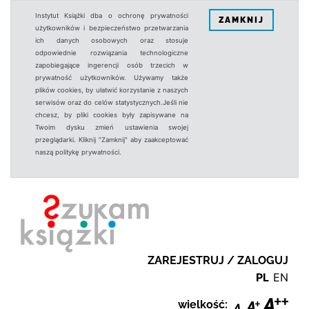
Instytut Książki dba o ochronę prywatności
ZAMKNIJ
użytkowników i bezpieczeństwo przetwarzania
ich danych osobowych oraz stosuje
odpowiednie rozwiązania technologiczne
zapobiegające ingerencji osób trzecich w
prywatność użytkowników. Używamy także
plików cookies, by ułatwić korzystanie z naszych
serwisów oraz do celów statystycznych.Jeśli nie
chcesz, by pliki cookies były zapisywane na
Twoim dysku zmień ustawienia swojej
przeglądarki. Kliknij "Zamknij" aby zaakceptować
naszą politykę prywatności.
ZAREJESTRUJ / ZALOGUJ
PL
EN
wielkość: