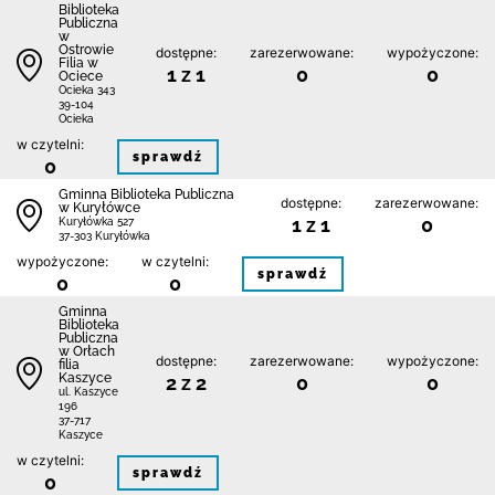
Biblioteka
Publiczna
w
Ostrowie
dostępne:
zarezerwowane:
wypożyczone:
Filia w
1 z 1
0
0
Ociece
Ocieka 343
39-104
Ocieka
w czytelni:
sprawdź
0
Gminna Biblioteka Publiczna
dostępne:
zarezerwowane:
w Kuryłówce
1 z 1
0
Kuryłówka 527
37-303 Kuryłówka
wypożyczone:
w czytelni:
sprawdź
0
0
Gminna
Biblioteka
Publiczna
w Orłach
dostępne:
zarezerwowane:
wypożyczone:
filia
Kaszyce
2 z 2
0
0
ul. Kaszyce
196
37-717
Kaszyce
w czytelni:
sprawdź
0