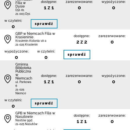
dostępne:
zarezerwowane:
wypożyczone:
Filia w
Dysie
1 z 1
0
0
Dys 81
21-003 Dys
w czytelni:
sprawdź
0
GBP w Niemcach Filia w
dostępne:
zarezerwowane:
Krasieninie
2 z 2
0
Krasienin-Kolonia 18 a
21-025 Krasienin
wypożyczone:
w czytelni:
sprawdź
0
0
Gminna
Biblioteka
Publiczna
w
dostępne:
zarezerwowane:
wypożyczone:
Niemcach
1 z 1
0
0
ul. Parkowa
6
21-025
Niemce
w czytelni:
sprawdź
0
GPB w Niemcach Filia w
dostępne:
zarezerwowane:
Nasutowie
1 z 1
0
Nastów 99d
21-025 Nasutów