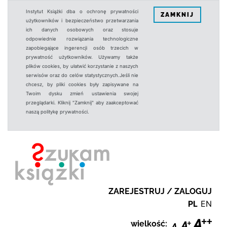
Instytut Książki dba o ochronę prywatności
ZAMKNIJ
użytkowników i bezpieczeństwo przetwarzania
ich danych osobowych oraz stosuje
odpowiednie rozwiązania technologiczne
zapobiegające ingerencji osób trzecich w
prywatność użytkowników. Używamy także
plików cookies, by ułatwić korzystanie z naszych
serwisów oraz do celów statystycznych.Jeśli nie
chcesz, by pliki cookies były zapisywane na
Twoim dysku zmień ustawienia swojej
przeglądarki. Kliknij "Zamknij" aby zaakceptować
naszą politykę prywatności.
ZAREJESTRUJ / ZALOGUJ
PL
EN
wielkość: