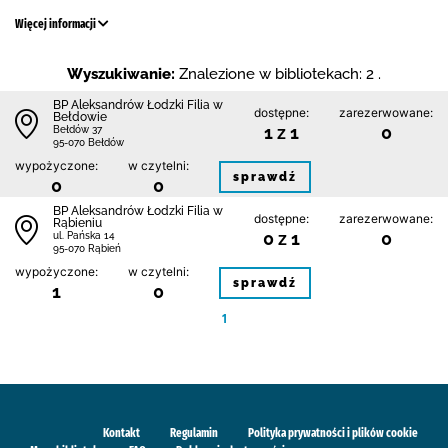
Więcej informacji
Wyszukiwanie:
Znalezione w bibliotekach: 2 .
BP Aleksandrów Łodzki Filia w
dostępne:
zarezerwowane:
Bełdowie
1 z 1
0
Bełdów 37
95-070 Bełdów
wypożyczone:
w czytelni:
sprawdź
0
0
BP Aleksandrów Łodzki Filia w
dostępne:
zarezerwowane:
Rąbieniu
0 z 1
0
ul. Pańska 14
95-070 Rąbień
wypożyczone:
w czytelni:
sprawdź
1
0
1
Kontakt
Regulamin
Polityka prywatności i plików cookie