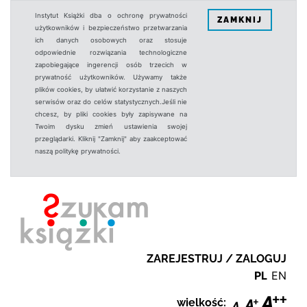
Instytut Książki dba o ochronę prywatności
ZAMKNIJ
użytkowników i bezpieczeństwo przetwarzania
ich danych osobowych oraz stosuje
odpowiednie rozwiązania technologiczne
zapobiegające ingerencji osób trzecich w
prywatność użytkowników. Używamy także
plików cookies, by ułatwić korzystanie z naszych
serwisów oraz do celów statystycznych.Jeśli nie
chcesz, by pliki cookies były zapisywane na
Twoim dysku zmień ustawienia swojej
przeglądarki. Kliknij "Zamknij" aby zaakceptować
naszą politykę prywatności.
ZAREJESTRUJ / ZALOGUJ
PL
EN
wielkość: