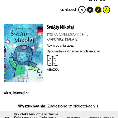
kontrast:
ŚwiĄty Mikołaj
TYSZKA, AGNIESZKA (1968- ).,
KARPOWICZ, DIANA IL.
Rok wydania: 2014.
Opowiadanie dziecięce polskie 21 w.
Więcej informacji
Wyszukiwanie:
Znalezione w bibliotekach: 1 .
Biblioteka Publiczna w Gminie
Kołobrzeg z/s w Zieleniewie.
dostępne:
zarezerwowane: