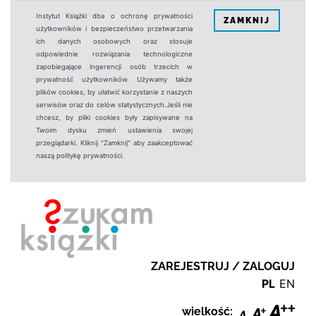
Instytut Książki dba o ochronę prywatności
ZAMKNIJ
użytkowników i bezpieczeństwo przetwarzania
ich danych osobowych oraz stosuje
odpowiednie rozwiązania technologiczne
zapobiegające ingerencji osób trzecich w
prywatność użytkowników. Używamy także
plików cookies, by ułatwić korzystanie z naszych
serwisów oraz do celów statystycznych.Jeśli nie
chcesz, by pliki cookies były zapisywane na
Twoim dysku zmień ustawienia swojej
przeglądarki. Kliknij "Zamknij" aby zaakceptować
naszą politykę prywatności.
ZAREJESTRUJ / ZALOGUJ
PL
EN
wielkość: