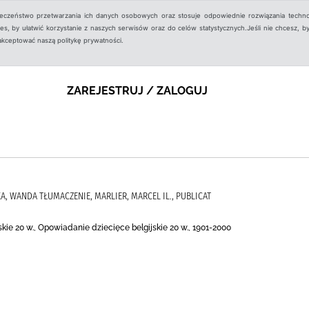
ieczeństwo przetwarzania ich danych osobowych oraz stosuje odpowiednie rozwiązania techno
, by ułatwić korzystanie z naszych serwisów oraz do celów statystycznych.Jeśli nie chcesz, by
aakceptować naszą politykę prywatności.
ZAREJESTRUJ / ZALOGUJ
A, WANDA TŁUMACZENIE, MARLIER, MARCEL IL., PUBLICAT
kie 20 w., Opowiadanie dziecięce belgijskie 20 w., 1901-2000