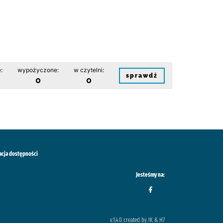
:
wypożyczone:
w czytelni:
sprawdź
0
0
acja dostępności
Jesteśmy na:
v.1.4.0 created by IK & H7