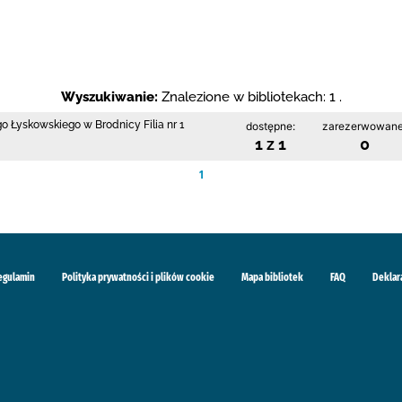
Wyszukiwanie:
Znalezione w bibliotekach: 1 .
go Łyskowskiego w Brodnicy Filia nr 1
dostępne:
zarezerwowane
1 z 1
0
1
egulamin
Polityka prywatności i plików cookie
Mapa bibliotek
FAQ
Deklar