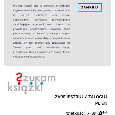
Instytut Książki dba o ochronę prywatności
ZAMKNIJ
użytkowników i bezpieczeństwo przetwarzania
ich danych osobowych oraz stosuje
odpowiednie rozwiązania technologiczne
zapobiegające ingerencji osób trzecich w
prywatność użytkowników. Używamy także
plików cookies, by ułatwić korzystanie z naszych
serwisów oraz do celów statystycznych.Jeśli nie
chcesz, by pliki cookies były zapisywane na
Twoim dysku zmień ustawienia swojej
przeglądarki. Kliknij "Zamknij" aby zaakceptować
naszą politykę prywatności.
ZAREJESTRUJ / ZALOGUJ
PL
EN
wielkość: