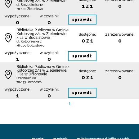
Kołobrzeg z/s w Zieleniewie
1 z 1
0
ul. Szczecińska 12
78-100 Zieleniewo
wypożyczone:
w czytelni:
sprawdź
0
0
Biblioteka Publiczna w Gminie
Kołobrzeg z/s w Zieleniewie.
dostępne:
zarezerwowane:
Filia w Budzistowie
0 z 1
0
ul. Kołobrzeska 1
78-100 Budzistowo
wypożyczone:
w czytelni:
sprawdź
1
0
Biblioteka Publiczna w Gminie
Kołobrzeg z/s w Zieleniewie.
dostępne:
zarezerwowane:
Filia w Drzonowie
0 z 1
0
Drzonowo 60
78-133 Drzonowo
wypożyczone:
w czytelni:
sprawdź
1
0
1