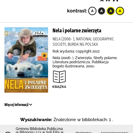
kontrast:
Nela i polarne zwierzęta
NELA (2006- ), NATIONAL GEOGRAPHIC
SOCIETY, BURDA NG POLSKA
Rok wydania: copyright 2017.
Nela (2006- ), Zwierzęta, Strefy polarne,
Literatura podróżnicza, Publikacja
bogato ilustrowana, 2001-
Więcej informacji
Wyszukiwanie:
Znalezione w bibliotekach: 1 .
Gminna Biblioteka Publiczna
w Biłgoraju z/s w Soli Filia w
dostępne:
zarezerwowane: