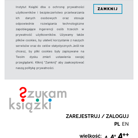
Instytut Książki dba o ochronę prywatności
ZAMKNIJ
użytkowników i bezpieczeństwo przetwarzania
ich danych osobowych oraz stosuje
odpowiednie rozwiązania technologiczne
zapobiegające ingerencji osób trzecich w
prywatność użytkowników. Używamy także
plików cookies, by ułatwić korzystanie z naszych
serwisów oraz do celów statystycznych.Jeśli nie
chcesz, by pliki cookies były zapisywane na
Twoim dysku zmień ustawienia swojej
przeglądarki. Kliknij "Zamknij" aby zaakceptować
naszą politykę prywatności.
ZAREJESTRUJ / ZALOGUJ
PL
EN
wielkość: