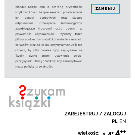
Instytut Książki dba o ochronę prywatności
ZAMKNIJ
użytkowników i bezpieczeństwo przetwarzania
ich danych osobowych oraz stosuje
odpowiednie rozwiązania technologiczne
zapobiegające ingerencji osób trzecich w
prywatność użytkowników. Używamy także
plików cookies, by ułatwić korzystanie z naszych
serwisów oraz do celów statystycznych.Jeśli nie
chcesz, by pliki cookies były zapisywane na
Twoim dysku zmień ustawienia swojej
przeglądarki. Kliknij "Zamknij" aby zaakceptować
naszą politykę prywatności.
ZAREJESTRUJ / ZALOGUJ
PL
EN
wielkość: