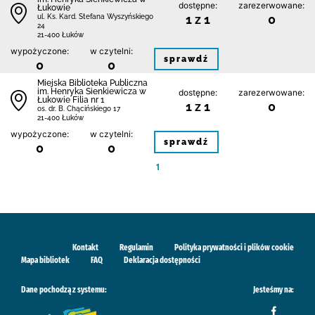
dostępne:
zarezerwowane:
Łukowie
1 z 1
0
ul. Ks. Kard. Stefana Wyszyńskiego
24
21-400 Łuków
wypożyczone:
w czytelni:
sprawdź
0
0
Miejska Biblioteka Publiczna
im. Henryka Sienkiewicza w
dostępne:
zarezerwowane:
Łukowie Filia nr 1
1 z 1
0
os. dr. B. Chącińskiego 17
21-400 Łuków
wypożyczone:
w czytelni:
sprawdź
0
0
1
Kontakt
Regulamin
Polityka prywatności i plików cookie
Mapa bibliotek
FAQ
Deklaracja dostępności
Dane pochodzą z systemu:
Jesteśmy na: