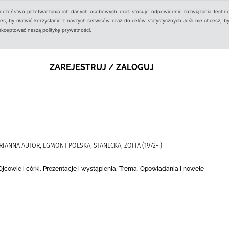
ieczeństwo przetwarzania ich danych osobowych oraz stosuje odpowiednie rozwiązania techno
, by ułatwić korzystanie z naszych serwisów oraz do celów statystycznych.Jeśli nie chcesz, by
aakceptować naszą politykę prywatności.
ZAREJESTRUJ / ZALOGUJ
RIANNA AUTOR, EGMONT POLSKA, STANECKA, ZOFIA (1972- )
, Ojcowie i córki, Prezentacje i wystąpienia, Trema, Opowiadania i nowele