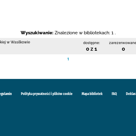
Wyszukiwanie:
Znalezione w bibliotekach: 1 .
skiej w Wasilkowie
dostępne:
zarezerwowane
0 z 1
0
1
egulamin
Polityka prywatności i plików cookie
Mapa bibliotek
FAQ
Deklar