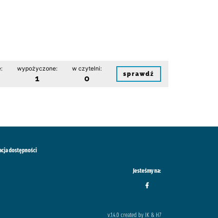
:
wypożyczone:
w czytelni:
sprawdź
1
0
acja dostępności
Jesteśmy na:
v.1.4.0 created by IK & H7