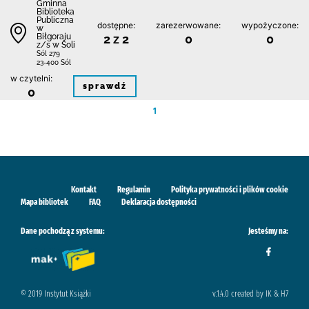
Gminna
Biblioteka
Publiczna
dostępne:
zarezerwowane:
wypożyczone:
w
Biłgoraju
2 z 2
0
0
z/s w Soli
Sól 279
23-400 Sól
w czytelni:
sprawdź
0
1
Kontakt
Regulamin
Polityka prywatności i plików cookie
Mapa bibliotek
FAQ
Deklaracja dostępności
Dane pochodzą z systemu:
Jesteśmy na:
© 2019 Instytut Książki
v.1.4.0 created by IK & H7