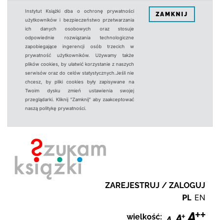
Instytut Książki dba o ochronę prywatności
ZAMKNIJ
użytkowników i bezpieczeństwo przetwarzania
ich danych osobowych oraz stosuje
odpowiednie rozwiązania technologiczne
zapobiegające ingerencji osób trzecich w
prywatność użytkowników. Używamy także
plików cookies, by ułatwić korzystanie z naszych
serwisów oraz do celów statystycznych.Jeśli nie
chcesz, by pliki cookies były zapisywane na
Twoim dysku zmień ustawienia swojej
przeglądarki. Kliknij "Zamknij" aby zaakceptować
naszą politykę prywatności.
ZAREJESTRUJ / ZALOGUJ
PL
EN
wielkość: