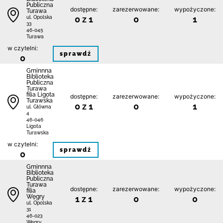
Publiczna
dostępne:
zarezerwowane:
wypożyczone:
Turawa
0 z 1
0
1
ul. Opolska
33
46-045
Turawa
w czytelni:
sprawdź
0
Gminnna
Biblioteka
Publiczna
Turawa
filia Ligota
dostępne:
zarezerwowane:
wypożyczone:
Turawska
0 z 1
0
1
ul. Główna
4
46-046
Ligota
Turawska
w czytelni:
sprawdź
0
Gminnna
Biblioteka
Publiczna
Turawa
dostępne:
zarezerwowane:
wypożyczone:
filia
Węgry
1 z 1
0
0
ul. Opolska
31
46-023
Węgry