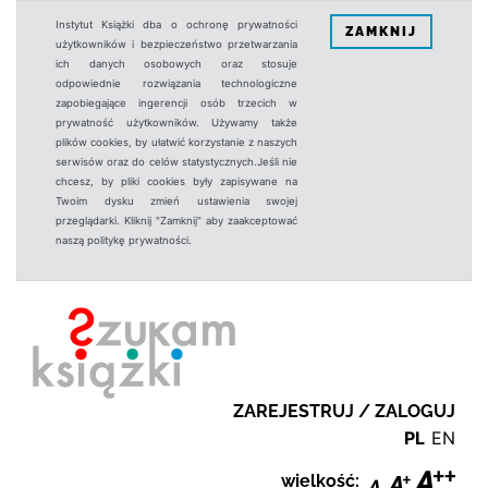
Instytut Książki dba o ochronę prywatności
ZAMKNIJ
użytkowników i bezpieczeństwo przetwarzania
ich danych osobowych oraz stosuje
odpowiednie rozwiązania technologiczne
zapobiegające ingerencji osób trzecich w
prywatność użytkowników. Używamy także
plików cookies, by ułatwić korzystanie z naszych
serwisów oraz do celów statystycznych.Jeśli nie
chcesz, by pliki cookies były zapisywane na
Twoim dysku zmień ustawienia swojej
przeglądarki. Kliknij "Zamknij" aby zaakceptować
naszą politykę prywatności.
ZAREJESTRUJ / ZALOGUJ
PL
EN
wielkość: