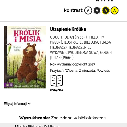
kontrast:
Utrapienie Królika
GOUGH, JULIAN (1966- )., FIELD, JIM
(1980- ). ILUSTRACJE., BIELECKA, TERESA
(TŁUMACZ). TŁUMACZENIE.,
WYDAWNICTWO ZIELONA SOWA, GOUGH,
JULIAN (1966- ).
Rok wydania: copyright 2017.
Przyjaźń, Wiosna, Zwierzęta, Powieść
Więcej informacji
Wyszukiwanie:
Znalezione w bibliotekach: 1 .
Miejska Biblioteka Publiczna