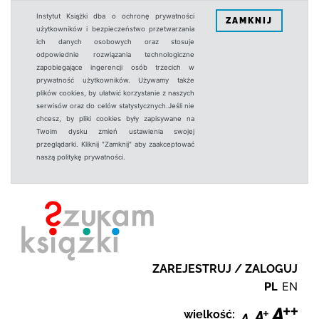
Instytut Książki dba o ochronę prywatności
ZAMKNIJ
użytkowników i bezpieczeństwo przetwarzania
ich danych osobowych oraz stosuje
odpowiednie rozwiązania technologiczne
zapobiegające ingerencji osób trzecich w
prywatność użytkowników. Używamy także
plików cookies, by ułatwić korzystanie z naszych
serwisów oraz do celów statystycznych.Jeśli nie
chcesz, by pliki cookies były zapisywane na
Twoim dysku zmień ustawienia swojej
przeglądarki. Kliknij "Zamknij" aby zaakceptować
naszą politykę prywatności.
ZAREJESTRUJ / ZALOGUJ
PL
EN
wielkość: