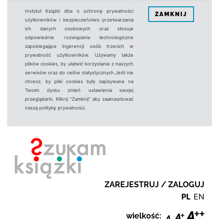
Instytut Książki dba o ochronę prywatności
ZAMKNIJ
użytkowników i bezpieczeństwo przetwarzania
ich danych osobowych oraz stosuje
odpowiednie rozwiązania technologiczne
zapobiegające ingerencji osób trzecich w
prywatność użytkowników. Używamy także
plików cookies, by ułatwić korzystanie z naszych
serwisów oraz do celów statystycznych.Jeśli nie
chcesz, by pliki cookies były zapisywane na
Twoim dysku zmień ustawienia swojej
przeglądarki. Kliknij "Zamknij" aby zaakceptować
naszą politykę prywatności.
ZAREJESTRUJ / ZALOGUJ
PL
EN
wielkość: