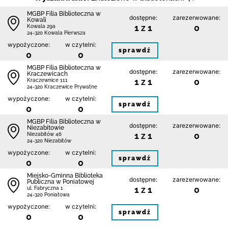
MGBP Filia Biblioteczna w
dostępne:
zarezerwowane:
Kowali
1 z 1
0
Kowala 29a
24-320 Kowala Pierwsza
wypożyczone:
w czytelni:
sprawdź
0
0
MGBP Filia Biblioteczna w
dostępne:
zarezerwowane:
Kraczewicach
1 z 1
0
Kraczewnice 111
24-320 Kraczewice Prywatne
wypożyczone:
w czytelni:
sprawdź
0
0
MGBP Filia Biblioteczna w
dostępne:
zarezerwowane:
Niezabitowie
1 z 1
0
Niezabitów 46
24-320 Niezabitów
wypożyczone:
w czytelni:
sprawdź
0
0
Miejsko-Gminna Biblioteka
dostępne:
zarezerwowane:
Publiczna w Poniatowej
1 z 1
0
ul. Fabryczna 1
24-320 Poniatowa
wypożyczone:
w czytelni:
sprawdź
0
0