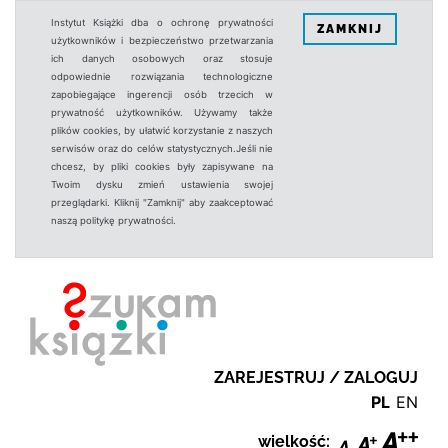
Instytut Książki dba o ochronę prywatności
ZAMKNIJ
użytkowników i bezpieczeństwo przetwarzania
ich danych osobowych oraz stosuje
odpowiednie rozwiązania technologiczne
zapobiegające ingerencji osób trzecich w
prywatność użytkowników. Używamy także
plików cookies, by ułatwić korzystanie z naszych
serwisów oraz do celów statystycznych.Jeśli nie
chcesz, by pliki cookies były zapisywane na
Twoim dysku zmień ustawienia swojej
przeglądarki. Kliknij "Zamknij" aby zaakceptować
naszą politykę prywatności.
ZAREJESTRUJ / ZALOGUJ
PL
EN
wielkość: