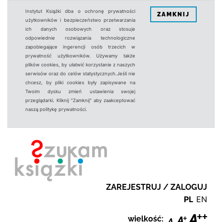
Instytut Książki dba o ochronę prywatności
ZAMKNIJ
użytkowników i bezpieczeństwo przetwarzania
ich danych osobowych oraz stosuje
odpowiednie rozwiązania technologiczne
zapobiegające ingerencji osób trzecich w
prywatność użytkowników. Używamy także
plików cookies, by ułatwić korzystanie z naszych
serwisów oraz do celów statystycznych.Jeśli nie
chcesz, by pliki cookies były zapisywane na
Twoim dysku zmień ustawienia swojej
przeglądarki. Kliknij "Zamknij" aby zaakceptować
naszą politykę prywatności.
ZAREJESTRUJ / ZALOGUJ
PL
EN
wielkość: