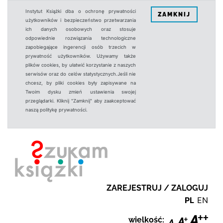
Instytut Książki dba o ochronę prywatności
ZAMKNIJ
użytkowników i bezpieczeństwo przetwarzania
ich danych osobowych oraz stosuje
odpowiednie rozwiązania technologiczne
zapobiegające ingerencji osób trzecich w
prywatność użytkowników. Używamy także
plików cookies, by ułatwić korzystanie z naszych
serwisów oraz do celów statystycznych.Jeśli nie
chcesz, by pliki cookies były zapisywane na
Twoim dysku zmień ustawienia swojej
przeglądarki. Kliknij "Zamknij" aby zaakceptować
naszą politykę prywatności.
ZAREJESTRUJ / ZALOGUJ
PL
EN
wielkość: