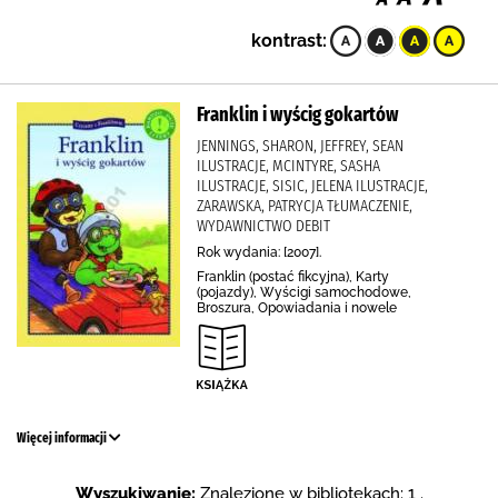
kontrast:
Franklin i wyścig gokartów
JENNINGS, SHARON, JEFFREY, SEAN
ILUSTRACJE, MCINTYRE, SASHA
ILUSTRACJE, SISIC, JELENA ILUSTRACJE,
ZARAWSKA, PATRYCJA TŁUMACZENIE,
WYDAWNICTWO DEBIT
Rok wydania: [2007].
Franklin (postać fikcyjna), Karty
(pojazdy), Wyścigi samochodowe,
Broszura, Opowiadania i nowele
Więcej informacji
Wyszukiwanie:
Znalezione w bibliotekach: 1 .