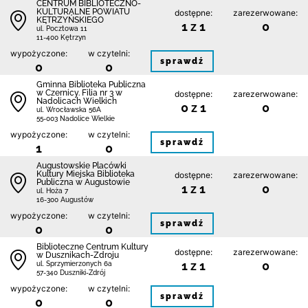
CENTRUM BIBLIOTECZNO-
KULTURALNE POWIATU
dostępne:
zarezerwowane:
KĘTRZYŃSKIEGO
1 z 1
0
ul. Pocztowa 11
11-400 Kętrzyn
wypożyczone:
w czytelni:
sprawdź
0
0
Gminna Biblioteka Publiczna
w Czernicy. Filia nr 3 w
dostępne:
zarezerwowane:
Nadolicach Wielkich
0 z 1
0
ul. Wrocławska 56A
55-003 Nadolice Wielkie
wypożyczone:
w czytelni:
sprawdź
1
0
Augustowskie Placówki
Kultury Miejska Biblioteka
dostępne:
zarezerwowane:
Publiczna w Augustowie
1 z 1
0
ul. Hoża 7
16-300 Augustów
wypożyczone:
w czytelni:
sprawdź
0
0
Biblioteczne Centrum Kultury
dostępne:
zarezerwowane:
w Dusznikach-Zdroju
1 z 1
0
ul. Sprzymierzonych 6a
57-340 Duszniki-Zdrój
wypożyczone:
w czytelni:
sprawdź
0
0