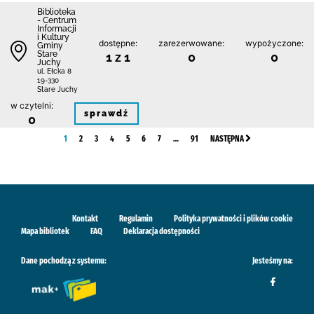
Biblioteka
- Centrum
Informacji
i Kultury
dostępne:
zarezerwowane:
wypożyczone:
Gminy
Stare
1 z 1
0
0
Juchy
ul. Ełcka 8
19-330
Stare Juchy
w czytelni:
sprawdź
0
1
2
3
4
5
6
7
…
91
NASTĘPNA
Kontakt
Regulamin
Polityka prywatności i plików cookie
Mapa bibliotek
FAQ
Deklaracja dostępności
Dane pochodzą z systemu:
Jesteśmy na: