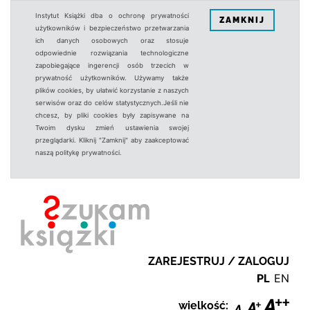
Instytut Książki dba o ochronę prywatności
ZAMKNIJ
użytkowników i bezpieczeństwo przetwarzania
ich danych osobowych oraz stosuje
odpowiednie rozwiązania technologiczne
zapobiegające ingerencji osób trzecich w
prywatność użytkowników. Używamy także
plików cookies, by ułatwić korzystanie z naszych
serwisów oraz do celów statystycznych.Jeśli nie
chcesz, by pliki cookies były zapisywane na
Twoim dysku zmień ustawienia swojej
przeglądarki. Kliknij "Zamknij" aby zaakceptować
naszą politykę prywatności.
ZAREJESTRUJ / ZALOGUJ
PL
EN
wielkość: