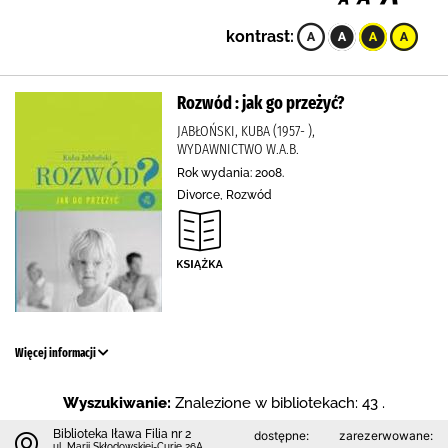
kontrast:
Rozwód : jak go przeżyć?
JABŁOŃSKI, KUBA (1957- ),
WYDAWNICTWO W.A.B.
Rok wydania: 2008.
Divorce, Rozwód
Więcej informacji
Wyszukiwanie:
Znalezione w bibliotekach: 43 .
Biblioteka Iława Filia nr 2
dostępne:
zarezerwowane:
ul. Marii Skłodowskiej-Curie 26A