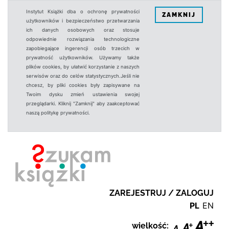
Instytut Książki dba o ochronę prywatności
ZAMKNIJ
użytkowników i bezpieczeństwo przetwarzania
ich danych osobowych oraz stosuje
odpowiednie rozwiązania technologiczne
zapobiegające ingerencji osób trzecich w
prywatność użytkowników. Używamy także
plików cookies, by ułatwić korzystanie z naszych
serwisów oraz do celów statystycznych.Jeśli nie
chcesz, by pliki cookies były zapisywane na
Twoim dysku zmień ustawienia swojej
przeglądarki. Kliknij "Zamknij" aby zaakceptować
naszą politykę prywatności.
ZAREJESTRUJ / ZALOGUJ
PL
EN
wielkość: