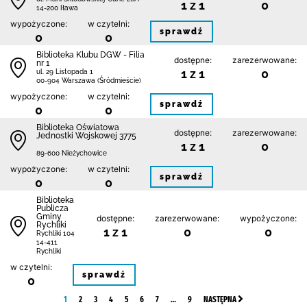
1 z 1
0
14-200 Iława
wypożyczone:
w czytelni:
sprawdź
0
0
Biblioteka Klubu DGW - Filia
dostępne:
zarezerwowane:
nr 1
1 z 1
0
ul. 29 Listopada 1
00-904 Warszawa (Śródmieście)
wypożyczone:
w czytelni:
sprawdź
0
0
Biblioteka Oświatowa
dostępne:
zarezerwowane:
Jednostki Wojskowej 3775
1 z 1
0
89-600 Nieżychowice
wypożyczone:
w czytelni:
sprawdź
0
0
Biblioteka
Publicza
Gminy
dostępne:
zarezerwowane:
wypożyczone:
Rychliki
1 z 1
0
0
Rychliki 104
14-411
Rychliki
w czytelni:
sprawdź
0
1
2
3
4
5
6
7
…
9
NASTĘPNA