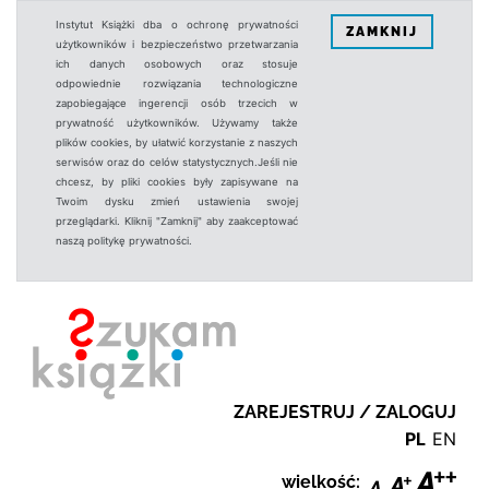
Instytut Książki dba o ochronę prywatności
ZAMKNIJ
użytkowników i bezpieczeństwo przetwarzania
ich danych osobowych oraz stosuje
odpowiednie rozwiązania technologiczne
zapobiegające ingerencji osób trzecich w
prywatność użytkowników. Używamy także
plików cookies, by ułatwić korzystanie z naszych
serwisów oraz do celów statystycznych.Jeśli nie
chcesz, by pliki cookies były zapisywane na
Twoim dysku zmień ustawienia swojej
przeglądarki. Kliknij "Zamknij" aby zaakceptować
naszą politykę prywatności.
ZAREJESTRUJ / ZALOGUJ
PL
EN
wielkość: