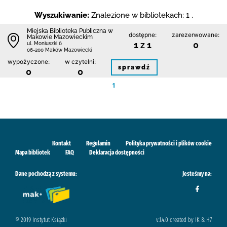
Wyszukiwanie:
Znalezione w bibliotekach: 1 .
Miejska Biblioteka Publiczna w
dostępne:
zarezerwowane:
Makowie Mazowieckim
1 z 1
0
ul. Moniuszki 6
06-200 Maków Mazowiecki
wypożyczone:
w czytelni:
sprawdź
0
0
1
Kontakt
Regulamin
Polityka prywatności i plików cookie
Mapa bibliotek
FAQ
Deklaracja dostępności
Dane pochodzą z systemu:
Jesteśmy na:
© 2019 Instytut Książki
v.1.4.0 created by IK & H7