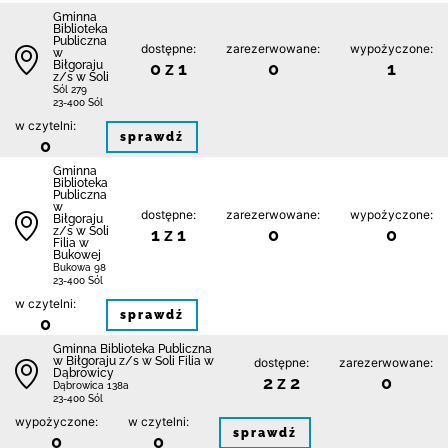
Gminna
Biblioteka
Publiczna
dostępne:
zarezerwowane:
wypożyczone:
w
Biłgoraju
0 z 1
0
1
z/s w Soli
Sól 279
23-400 Sól
w czytelni:
sprawdź
0
Gminna
Biblioteka
Publiczna
w
dostępne:
zarezerwowane:
wypożyczone:
Biłgoraju
z/s w Soli
1 z 1
0
0
Filia w
Bukowej
Bukowa 98
23-400 Sól
w czytelni:
sprawdź
0
Gminna Biblioteka Publiczna
w Biłgoraju z/s w Soli Filia w
dostępne:
zarezerwowane:
Dąbrowicy
2 z 2
0
Dąbrowica 138a
23-400 Sól
wypożyczone:
w czytelni:
sprawdź
0
0