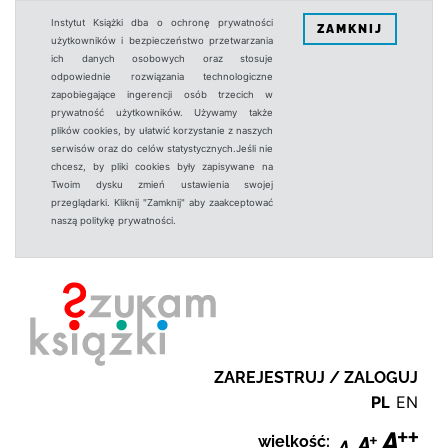
Instytut Książki dba o ochronę prywatności
ZAMKNIJ
użytkowników i bezpieczeństwo przetwarzania
ich danych osobowych oraz stosuje
odpowiednie rozwiązania technologiczne
zapobiegające ingerencji osób trzecich w
prywatność użytkowników. Używamy także
plików cookies, by ułatwić korzystanie z naszych
serwisów oraz do celów statystycznych.Jeśli nie
chcesz, by pliki cookies były zapisywane na
Twoim dysku zmień ustawienia swojej
przeglądarki. Kliknij "Zamknij" aby zaakceptować
naszą politykę prywatności.
ZAREJESTRUJ / ZALOGUJ
PL
EN
wielkość: