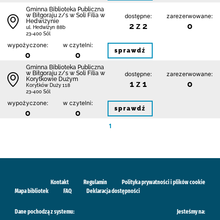
Gminna Biblioteka Publiczna
w Biłgoraju z/s w Soli Filia w
dostępne:
zarezerwowane:
Hedwiżynie
2 z 2
0
ul. Hedwiżyn 88b
23-400 Sól
wypożyczone:
w czytelni:
sprawdź
0
0
Gminna Biblioteka Publiczna
w Biłgoraju z/s w Soli Filia w
dostępne:
zarezerwowane:
Korytkowie Dużym
1 z 1
0
Korytków Duży 118
23-400 Sól
wypożyczone:
w czytelni:
sprawdź
0
0
1
Kontakt
Regulamin
Polityka prywatności i plików cookie
Mapa bibliotek
FAQ
Deklaracja dostępności
Dane pochodzą z systemu:
Jesteśmy na: