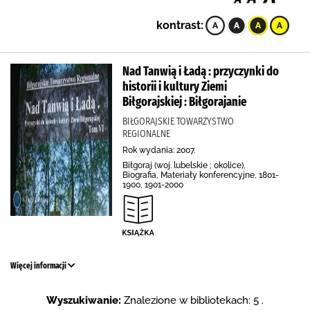
kontrast:
Nad Tanwią i Ładą : przyczynki do
historii i kultury Ziemi
Biłgorajskiej : Biłgorajanie
BIŁGORAJSKIE TOWARZYSTWO
REGIONALNE
Rok wydania: 2007.
Biłgoraj (woj. lubelskie ; okolice),
Biografia, Materiały konferencyjne, 1801-
1900, 1901-2000
Więcej informacji
Wyszukiwanie:
Znalezione w bibliotekach: 5 .