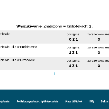
Wyszukiwanie:
Znalezione w bibliotekach: 3 .
eniewie
dostępne:
zarezerwowane
0 z 1
0
niewie. Filia w Budzistowie
dostępne:
zarezerwowane
1 z 1
0
niewie. Filia w Drzonowie
dostępne:
zarezerwowane
1 z 1
0
1
egulamin
Polityka prywatności i plików cookie
Mapa bibliotek
FAQ
Deklar