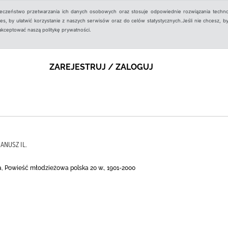
ieczeństwo przetwarzania ich danych osobowych oraz stosuje odpowiednie rozwiązania techno
, by ułatwić korzystanie z naszych serwisów oraz do celów statystycznych.Jeśli nie chcesz, by
aakceptować naszą politykę prywatności.
ZAREJESTRUJ / ZALOGUJ
JANUSZ IL.
a, Powieść młodzieżowa polska 20 w., 1901-2000