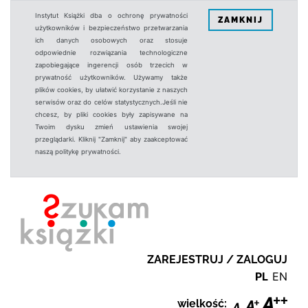
Instytut Książki dba o ochronę prywatności
ZAMKNIJ
użytkowników i bezpieczeństwo przetwarzania
ich danych osobowych oraz stosuje
odpowiednie rozwiązania technologiczne
zapobiegające ingerencji osób trzecich w
prywatność użytkowników. Używamy także
plików cookies, by ułatwić korzystanie z naszych
serwisów oraz do celów statystycznych.Jeśli nie
chcesz, by pliki cookies były zapisywane na
Twoim dysku zmień ustawienia swojej
przeglądarki. Kliknij "Zamknij" aby zaakceptować
naszą politykę prywatności.
ZAREJESTRUJ / ZALOGUJ
PL
EN
wielkość: