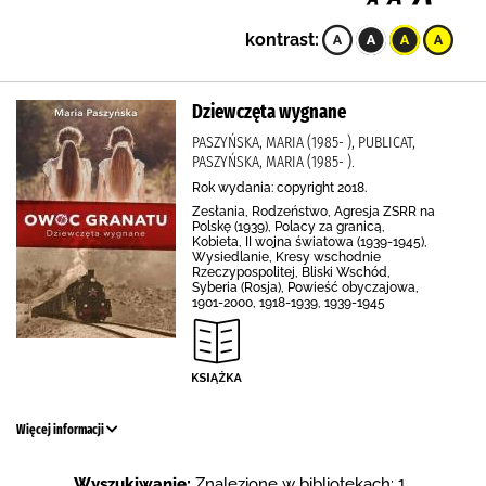
kontrast:
Dziewczęta wygnane
PASZYŃSKA, MARIA (1985- ), PUBLICAT,
PASZYŃSKA, MARIA (1985- ).
Rok wydania: copyright 2018.
Zesłania, Rodzeństwo, Agresja ZSRR na
Polskę (1939), Polacy za granicą,
Kobieta, II wojna światowa (1939-1945),
Wysiedlanie, Kresy wschodnie
Rzeczypospolitej, Bliski Wschód,
Syberia (Rosja), Powieść obyczajowa,
1901-2000, 1918-1939, 1939-1945
Więcej informacji
Wyszukiwanie:
Znalezione w bibliotekach: 1 .