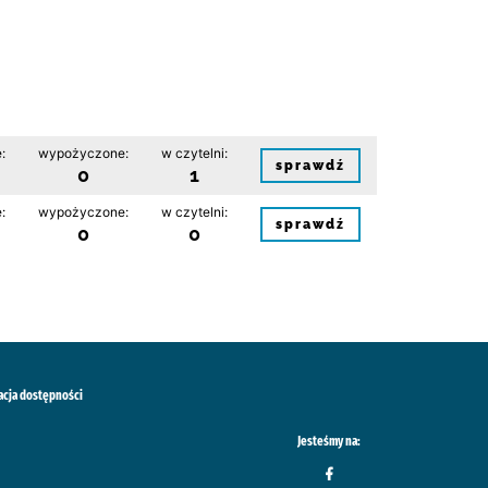
:
wypożyczone:
w czytelni:
sprawdź
0
1
:
wypożyczone:
w czytelni:
sprawdź
0
0
acja dostępności
Jesteśmy na: