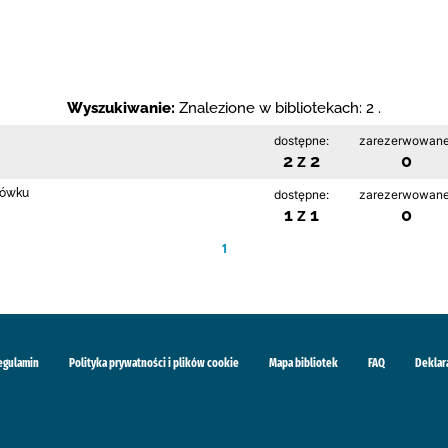
Wyszukiwanie:
Znalezione w bibliotekach: 2 .
dostępne:
zarezerwowane
2 z 2
0
rłówku
dostępne:
zarezerwowane
1 z 1
0
1
egulamin
Polityka prywatności i plików cookie
Mapa bibliotek
FAQ
Deklar