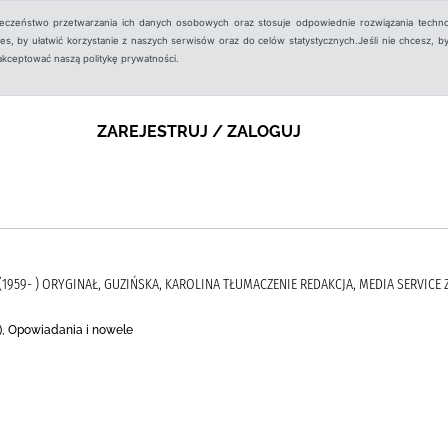
ieczeństwo przetwarzania ich danych osobowych oraz stosuje odpowiednie rozwiązania techno
, by ułatwić korzystanie z naszych serwisów oraz do celów statystycznych.Jeśli nie chcesz, by
aakceptować naszą politykę prywatności.
ZAREJESTRUJ / ZALOGUJ
K (1959- ) ORYGINAŁ, GUZIŃSKA, KAROLINA TŁUMACZENIE REDAKCJA, MEDIA SERVICE
), Opowiadania i nowele