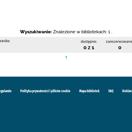
Wyszukiwanie:
Znalezione w bibliotekach: 1 .
rawska
dostępne:
zarezerwowane
0 z 1
0
1
egulamin
Polityka prywatności i plików cookie
Mapa bibliotek
FAQ
Deklar