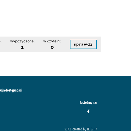
:
wypożyczone:
w czytelni:
sprawdź
1
0
acja dostępności
Jesteśmy na:
v.1.4.0 created by IK & H7