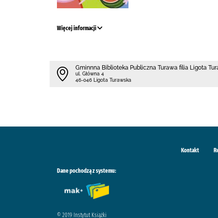
Więcej informacji
Gminnna Biblioteka Publiczna Turawa filia Ligota Tu
ul. Główna 4
46-046 Ligota Turawska
Kontakt
R
Dane pochodzą z systemu:
© 2019 Instytut Książki