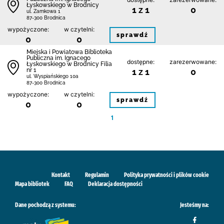
Łyskowskiego w Brodnicy
1 z 1
0
ul. Zamkowa 1
87-300 Brodnica
wypożyczone:
w czytelni:
sprawdź
0
0
Miejska i Powiatowa Biblioteka
Publiczna im. Ignacego
dostępne:
zarezerwowane:
Łyskowskiego w Brodnicy Filia
nr 1
1 z 1
0
ul. Wyspiańskiego 10a
87-300 Brodnica
wypożyczone:
w czytelni:
sprawdź
0
0
1
Kontakt
Regulamin
Polityka prywatności i plików cookie
Mapa bibliotek
FAQ
Deklaracja dostępności
Dane pochodzą z systemu:
Jesteśmy na: