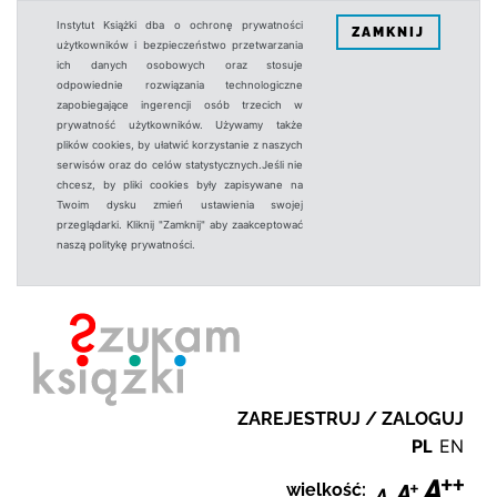
Instytut Książki dba o ochronę prywatności
ZAMKNIJ
użytkowników i bezpieczeństwo przetwarzania
ich danych osobowych oraz stosuje
odpowiednie rozwiązania technologiczne
zapobiegające ingerencji osób trzecich w
prywatność użytkowników. Używamy także
plików cookies, by ułatwić korzystanie z naszych
serwisów oraz do celów statystycznych.Jeśli nie
chcesz, by pliki cookies były zapisywane na
Twoim dysku zmień ustawienia swojej
przeglądarki. Kliknij "Zamknij" aby zaakceptować
naszą politykę prywatności.
ZAREJESTRUJ / ZALOGUJ
PL
EN
wielkość: