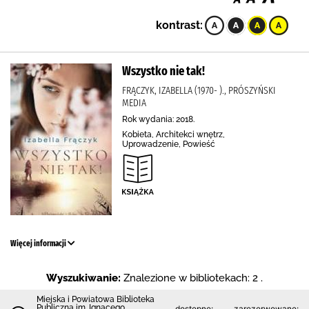
kontrast:
Wszystko nie tak!
FRĄCZYK, IZABELLA (1970- )., PRÓSZYŃSKI
MEDIA
Rok wydania: 2018.
Kobieta, Architekci wnętrz,
Uprowadzenie, Powieść
Więcej informacji
Wyszukiwanie:
Znalezione w bibliotekach: 2 .
Miejska i Powiatowa Biblioteka
Publiczna im. Ignacego
dostępne:
zarezerwowane: