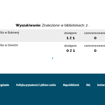
Wyszukiwanie:
Znalezione w bibliotekach: 2 .
Filia w Bukowej
dostępne:
zarezerwowane
1 z 1
0
ilia w Dereźni
dostępne:
zarezerwowane
0 z 1
0
1
egulamin
Polityka prywatności i plików cookie
Mapa bibliotek
FAQ
Deklar