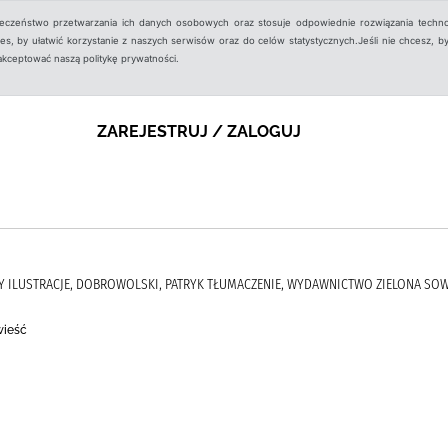
ieczeństwo przetwarzania ich danych osobowych oraz stosuje odpowiednie rozwiązania techno
, by ułatwić korzystanie z naszych serwisów oraz do celów statystycznych.Jeśli nie chcesz, by
aakceptować naszą politykę prywatności.
ZAREJESTRUJ / ZALOGUJ
HY ILUSTRACJE, DOBROWOLSKI, PATRYK TŁUMACZENIE, WYDAWNICTWO ZIELONA SO
wieść