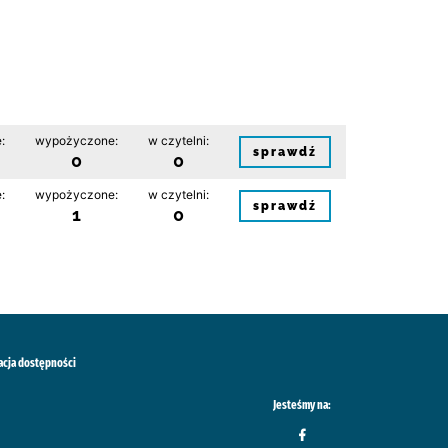
:
wypożyczone:
w czytelni:
sprawdź
0
0
:
wypożyczone:
w czytelni:
sprawdź
1
0
acja dostępności
Jesteśmy na: