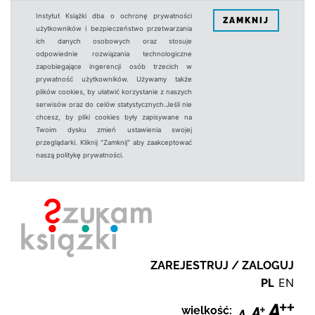
Instytut Książki dba o ochronę prywatności
ZAMKNIJ
użytkowników i bezpieczeństwo przetwarzania
ich danych osobowych oraz stosuje
odpowiednie rozwiązania technologiczne
zapobiegające ingerencji osób trzecich w
prywatność użytkowników. Używamy także
plików cookies, by ułatwić korzystanie z naszych
serwisów oraz do celów statystycznych.Jeśli nie
chcesz, by pliki cookies były zapisywane na
Twoim dysku zmień ustawienia swojej
przeglądarki. Kliknij "Zamknij" aby zaakceptować
naszą politykę prywatności.
ZAREJESTRUJ / ZALOGUJ
PL
EN
wielkość: