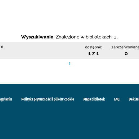
Wyszukiwanie:
Znalezione w bibliotekach: 1 .
im
dostępne:
zarezerwowane
1 z 1
0
1
egulamin
Polityka prywatności i plików cookie
Mapa bibliotek
FAQ
Deklar