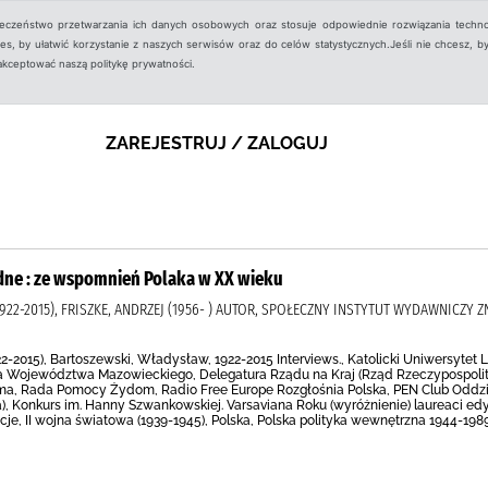
ieczeństwo przetwarzania ich danych osobowych oraz stosuje odpowiednie rozwiązania techno
, by ułatwić korzystanie z naszych serwisów oraz do celów statystycznych.Jeśli nie chcesz, by
aakceptować naszą politykę prywatności.
ZAREJESTRUJ / ZALOGUJ
udne : ze wspomnień Polaka w XX wieku
22-2015), FRISZKE, ANDRZEJ (1956- ) AUTOR, SPOŁECZNY INSTYTUT WYDAWNICZY Z
2015), Bartoszewski, Władysław, 1922-2015 Interviews., Katolicki Uniwersytet Lub
 Województwa Mazowieckiego, Delegatura Rządu na Kraj (Rząd Rzeczypospolitej
a, Rada Pomocy Żydom, Radio Free Europe Rozgłośnia Polska, PEN Club Oddział
a), Konkurs im. Hanny Szwankowskiej. Varsaviana Roku (wyróżnienie) laureaci ed
cje, II wojna światowa (1939-1945), Polska, Polska polityka wewnętrzna 1944-1989 r