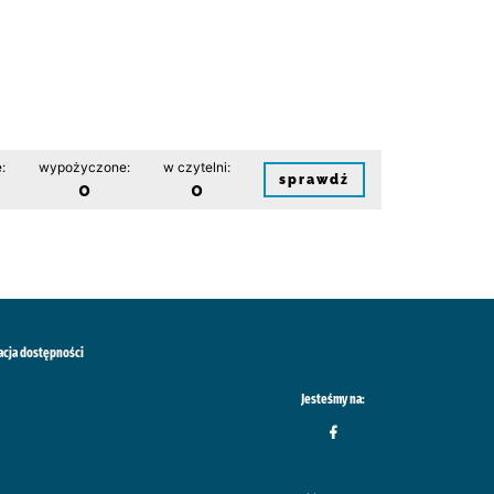
:
wypożyczone:
w czytelni:
sprawdź
0
0
acja dostępności
Jesteśmy na: