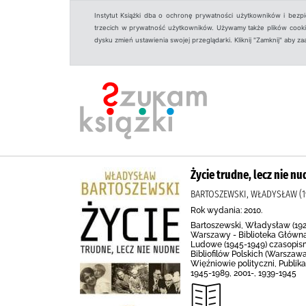
Instytut Książki dba o ochronę prywatności użytkowników i bezp
trzecich w prywatność użytkowników. Używamy także plików cookies
dysku zmień ustawienia swojej przeglądarki. Kliknij "Zamknij" aby z
Życie trudne, lecz nie n
BARTOSZEWSKI, WŁADYSŁAW (19
Rok wydania: 2010.
Bartoszewski, Władysław (1922-
Warszawy - Biblioteka Główna
Ludowe (1945-1949) czasopism
Bibliofilów Polskich (Warszaw
Więźniowie polityczni, Publika
1945-1989, 2001-, 1939-1945