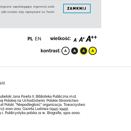
logiczne zapobiegające ingerencji osób
ZAMKNIJ
 pliki cookies były zapisywane na Twoim
PL
EN
wielkość:
kontrast:
NAK
elski Jana Pawła II, Biblioteka Publiczna m.st.
 Polskiej na Uchodźstwie), Polskie Stronnictwo
 Polski, "Niepodległość" organizacja, Towarzystwo
ycji 2010-2011, Gazeta Ludowa (1945-1949),
., Publicystyka polska 21 w., Biografia, 1901-2000,