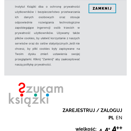
Instytut Książki dba o ochronę prywatności
ZAMKNIJ
użytkowników i bezpieczeństwo przetwarzania
ich danych osobowych oraz stosuje
odpowiednie rozwiązania technologiczne
zapobiegające ingerencji osób trzecich w
prywatność użytkowników. Używamy także
plików cookies, by ułatwić korzystanie z naszych
serwisów oraz do celów statystycznych.Jeśli nie
chcesz, by pliki cookies były zapisywane na
Twoim dysku zmień ustawienia swojej
przeglądarki. Kliknij "Zamknij" aby zaakceptować
naszą politykę prywatności.
ZAREJESTRUJ / ZALOGUJ
PL
EN
wielkość: