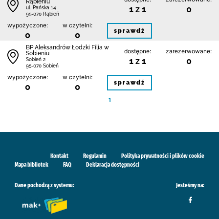
Rąbieniu
1 z 1
0
ul. Pańska 14
95-070 Rąbień
wypożyczone:
w czytelni:
sprawdź
0
0
BP Aleksandrów Łodzki Filia w
dostępne:
zarezerwowane:
Sobieniu
1 z 1
0
Sobień 2
95-070 Sobień
wypożyczone:
w czytelni:
sprawdź
0
0
1
Kontakt
Regulamin
Polityka prywatności i plików cookie
Mapa bibliotek
FAQ
Deklaracja dostępności
Dane pochodzą z systemu:
Jesteśmy na: