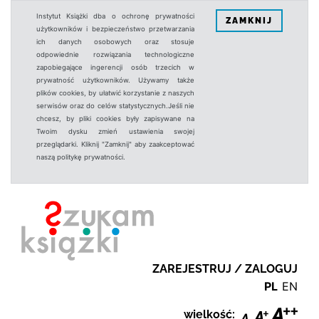
Instytut Książki dba o ochronę prywatności
ZAMKNIJ
użytkowników i bezpieczeństwo przetwarzania
ich danych osobowych oraz stosuje
odpowiednie rozwiązania technologiczne
zapobiegające ingerencji osób trzecich w
prywatność użytkowników. Używamy także
plików cookies, by ułatwić korzystanie z naszych
serwisów oraz do celów statystycznych.Jeśli nie
chcesz, by pliki cookies były zapisywane na
Twoim dysku zmień ustawienia swojej
przeglądarki. Kliknij "Zamknij" aby zaakceptować
naszą politykę prywatności.
ZAREJESTRUJ / ZALOGUJ
PL
EN
wielkość: