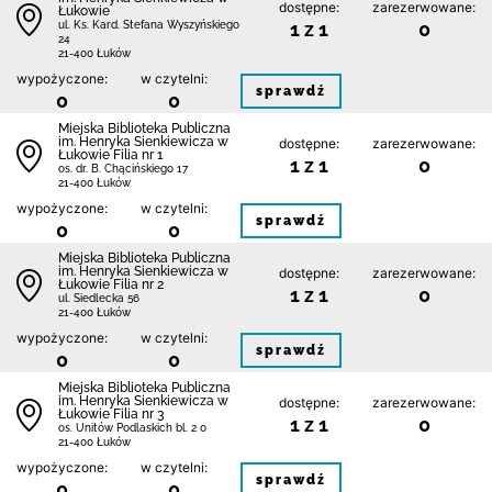
dostępne:
zarezerwowane:
Łukowie
1 z 1
0
ul. Ks. Kard. Stefana Wyszyńskiego
24
21-400 Łuków
wypożyczone:
w czytelni:
sprawdź
0
0
Miejska Biblioteka Publiczna
im. Henryka Sienkiewicza w
dostępne:
zarezerwowane:
Łukowie Filia nr 1
1 z 1
0
os. dr. B. Chącińskiego 17
21-400 Łuków
wypożyczone:
w czytelni:
sprawdź
0
0
Miejska Biblioteka Publiczna
im. Henryka Sienkiewicza w
dostępne:
zarezerwowane:
Łukowie Filia nr 2
1 z 1
0
ul. Siedlecka 56
21-400 Łuków
wypożyczone:
w czytelni:
sprawdź
0
0
Miejska Biblioteka Publiczna
im. Henryka Sienkiewicza w
dostępne:
zarezerwowane:
Łukowie Filia nr 3
1 z 1
0
os. Unitów Podlaskich bl. 2 0
21-400 Łuków
wypożyczone:
w czytelni:
sprawdź
0
0