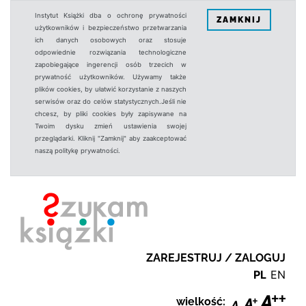
Instytut Książki dba o ochronę prywatności
ZAMKNIJ
użytkowników i bezpieczeństwo przetwarzania
ich danych osobowych oraz stosuje
odpowiednie rozwiązania technologiczne
zapobiegające ingerencji osób trzecich w
prywatność użytkowników. Używamy także
plików cookies, by ułatwić korzystanie z naszych
serwisów oraz do celów statystycznych.Jeśli nie
chcesz, by pliki cookies były zapisywane na
Twoim dysku zmień ustawienia swojej
przeglądarki. Kliknij "Zamknij" aby zaakceptować
naszą politykę prywatności.
ZAREJESTRUJ / ZALOGUJ
PL
EN
wielkość: