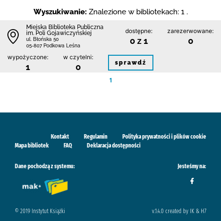
Wyszukiwanie:
Znalezione w bibliotekach: 1 .
Miejska Biblioteka Publiczna
dostępne:
zarezerwowane:
im. Poli Gojawiczyńskiej
0 z 1
0
ul. Błońska 50
05-807 Podkowa Leśna
wypożyczone:
w czytelni:
sprawdź
1
0
1
Kontakt
Regulamin
Polityka prywatności i plików cookie
Mapa bibliotek
FAQ
Deklaracja dostępności
Dane pochodzą z systemu:
Jesteśmy na:
© 2019 Instytut Książki
v.1.4.0 created by IK & H7