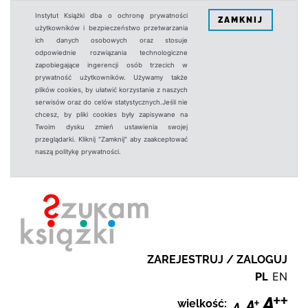
Instytut Książki dba o ochronę prywatności
ZAMKNIJ
użytkowników i bezpieczeństwo przetwarzania
ich danych osobowych oraz stosuje
odpowiednie rozwiązania technologiczne
zapobiegające ingerencji osób trzecich w
prywatność użytkowników. Używamy także
plików cookies, by ułatwić korzystanie z naszych
serwisów oraz do celów statystycznych.Jeśli nie
chcesz, by pliki cookies były zapisywane na
Twoim dysku zmień ustawienia swojej
przeglądarki. Kliknij "Zamknij" aby zaakceptować
naszą politykę prywatności.
ZAREJESTRUJ / ZALOGUJ
PL
EN
wielkość: