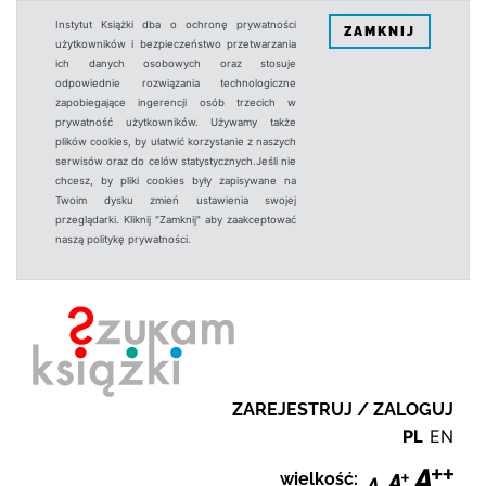
Instytut Książki dba o ochronę prywatności
ZAMKNIJ
użytkowników i bezpieczeństwo przetwarzania
ich danych osobowych oraz stosuje
odpowiednie rozwiązania technologiczne
zapobiegające ingerencji osób trzecich w
prywatność użytkowników. Używamy także
plików cookies, by ułatwić korzystanie z naszych
serwisów oraz do celów statystycznych.Jeśli nie
chcesz, by pliki cookies były zapisywane na
Twoim dysku zmień ustawienia swojej
przeglądarki. Kliknij "Zamknij" aby zaakceptować
naszą politykę prywatności.
ZAREJESTRUJ / ZALOGUJ
PL
EN
wielkość: