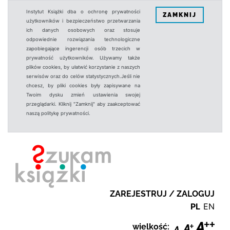
Instytut Książki dba o ochronę prywatności
ZAMKNIJ
użytkowników i bezpieczeństwo przetwarzania
ich danych osobowych oraz stosuje
odpowiednie rozwiązania technologiczne
zapobiegające ingerencji osób trzecich w
prywatność użytkowników. Używamy także
plików cookies, by ułatwić korzystanie z naszych
serwisów oraz do celów statystycznych.Jeśli nie
chcesz, by pliki cookies były zapisywane na
Twoim dysku zmień ustawienia swojej
przeglądarki. Kliknij "Zamknij" aby zaakceptować
naszą politykę prywatności.
ZAREJESTRUJ / ZALOGUJ
PL
EN
wielkość: