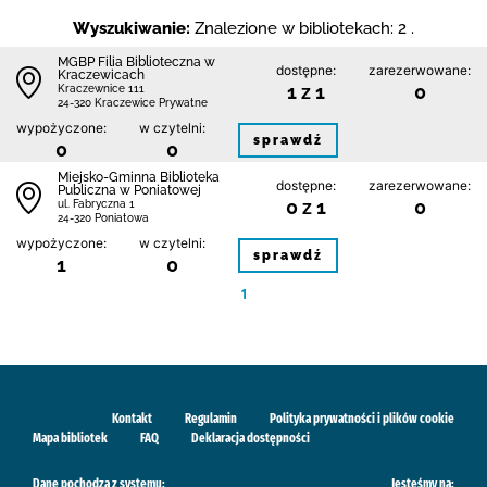
Wyszukiwanie:
Znalezione w bibliotekach: 2 .
MGBP Filia Biblioteczna w
dostępne:
zarezerwowane:
Kraczewicach
1 z 1
0
Kraczewnice 111
24-320 Kraczewice Prywatne
wypożyczone:
w czytelni:
sprawdź
0
0
Miejsko-Gminna Biblioteka
dostępne:
zarezerwowane:
Publiczna w Poniatowej
0 z 1
0
ul. Fabryczna 1
24-320 Poniatowa
wypożyczone:
w czytelni:
sprawdź
1
0
1
Kontakt
Regulamin
Polityka prywatności i plików cookie
Mapa bibliotek
FAQ
Deklaracja dostępności
Dane pochodzą z systemu:
Jesteśmy na: