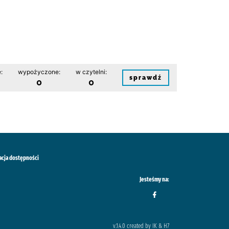
:
wypożyczone:
w czytelni:
sprawdź
0
0
acja dostępności
Jesteśmy na:
v.1.4.0 created by IK & H7