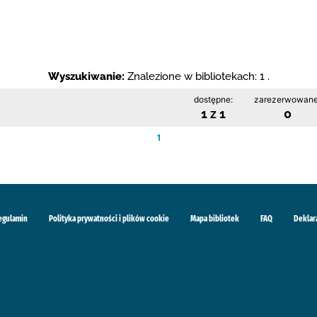
Wyszukiwanie:
Znalezione w bibliotekach: 1 .
dostępne:
zarezerwowane
1 z 1
0
1
egulamin
Polityka prywatności i plików cookie
Mapa bibliotek
FAQ
Deklar