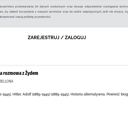
ieczeństwo przetwarzania ich danych osobowych oraz stosuje odpowiednie rozwiązania techno
, by ułatwić korzystanie z naszych serwisów oraz do celów statystycznych.Jeśli nie chcesz, by
aakceptować naszą politykę prywatności.
ZAREJESTRUJ / ZALOGUJ
era rozmowa z Żydem
 BELLONA
2-1945), Hitler, Adolf (1889-1945) (1889-1945), Historia alternatywna, Powieść bi