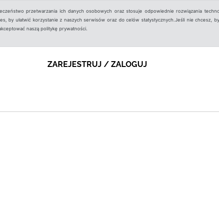
ieczeństwo przetwarzania ich danych osobowych oraz stosuje odpowiednie rozwiązania techno
, by ułatwić korzystanie z naszych serwisów oraz do celów statystycznych.Jeśli nie chcesz, by
aakceptować naszą politykę prywatności.
ZAREJESTRUJ / ZALOGUJ