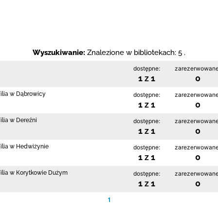
Wyszukiwanie:
Znalezione w bibliotekach: 5 .
dostępne:
zarezerwowane
1 z 1
0
Filia w Dąbrowicy
dostępne:
zarezerwowane
1 z 1
0
ilia w Dereźni
dostępne:
zarezerwowane
1 z 1
0
Filia w Hedwiżynie
dostępne:
zarezerwowane
1 z 1
0
 Filia w Korytkowie Dużym
dostępne:
zarezerwowane
1 z 1
0
1