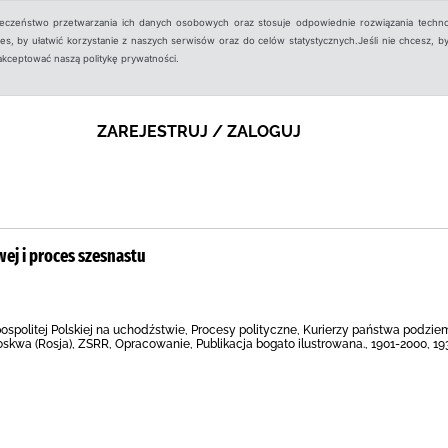
ieczeństwo przetwarzania ich danych osobowych oraz stosuje odpowiednie rozwiązania techno
, by ułatwić korzystanie z naszych serwisów oraz do celów statystycznych.Jeśli nie chcesz, by
aakceptować naszą politykę prywatności.
ZAREJESTRUJ / ZALOGUJ
ej i proces szesnastu
spolitej Polskiej na uchodźstwie, Procesy polityczne, Kurierzy państwa podziem
Moskwa (Rosja), ZSRR, Opracowanie, Publikacja bogato ilustrowana., 1901-2000, 1