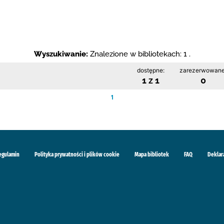
Wyszukiwanie:
Znalezione w bibliotekach: 1 .
dostępne:
zarezerwowane
1 z 1
0
1
egulamin
Polityka prywatności i plików cookie
Mapa bibliotek
FAQ
Deklar