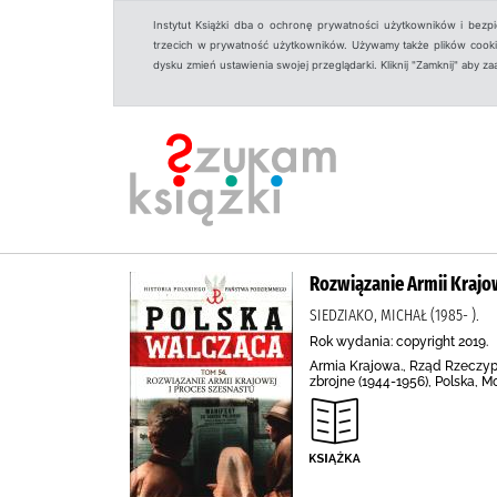
Instytut Książki dba o ochronę prywatności użytkowników i bezp
trzecich w prywatność użytkowników. Używamy także plików cookies
dysku zmień ustawienia swojej przeglądarki. Kliknij "Zamknij" aby z
Rozwiązanie Armii Krajow
SIEDZIAKO, MICHAŁ (1985- ).
Rok wydania: copyright 2019.
Armia Krajowa., Rząd Rzeczypo
zbrojne (1944-1956), Polska, 