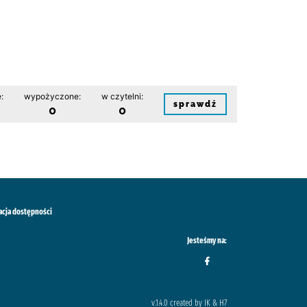
:
wypożyczone:
w czytelni:
sprawdź
0
0
acja dostępności
Jesteśmy na:
v.1.4.0 created by IK & H7