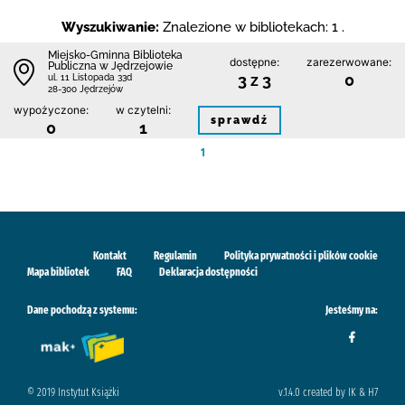
Wyszukiwanie:
Znalezione w bibliotekach: 1 .
Miejsko-Gminna Biblioteka
dostępne:
zarezerwowane:
Publiczna w Jędrzejowie
3 z 3
0
ul. 11 Listopada 33d
28-300 Jędrzejów
wypożyczone:
w czytelni:
sprawdź
0
1
1
Kontakt
Regulamin
Polityka prywatności i plików cookie
Mapa bibliotek
FAQ
Deklaracja dostępności
Dane pochodzą z systemu:
Jesteśmy na:
© 2019 Instytut Książki
v.1.4.0 created by IK & H7