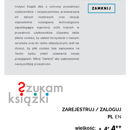
Instytut Książki dba o ochronę prywatności
ZAMKNIJ
użytkowników i bezpieczeństwo przetwarzania
ich danych osobowych oraz stosuje
odpowiednie rozwiązania technologiczne
zapobiegające ingerencji osób trzecich w
prywatność użytkowników. Używamy także
plików cookies, by ułatwić korzystanie z naszych
serwisów oraz do celów statystycznych.Jeśli nie
chcesz, by pliki cookies były zapisywane na
Twoim dysku zmień ustawienia swojej
przeglądarki. Kliknij "Zamknij" aby zaakceptować
naszą politykę prywatności.
ZAREJESTRUJ / ZALOGUJ
PL
EN
wielkość: