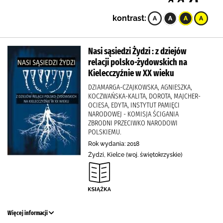
kontrast:
Nasi sąsiedzi Żydzi : z dziejów
relacji polsko-żydowskich na
Kielecczyźnie w XX wieku
DZIAMARGA-CZAJKOWSKA, AGNIESZKA,
KOCZWAŃSKA-KALITA, DOROTA, MAJCHER-
OCIESA, EDYTA, INSTYTUT PAMIĘCI
NARODOWEJ - KOMISJA ŚCIGANIA
ZBRODNI PRZECIWKO NARODOWI
POLSKIEMU.
Rok wydania: 2018
Żydzi, Kielce (woj. świętokrzyskie)
Więcej informacji