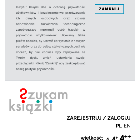
Instytut Książki dba o ochronę prywatności
ZAMKNIJ
użytkowników i bezpieczeństwo przetwarzania
ich danych osobowych oraz stosuje
odpowiednie rozwiązania technologiczne
zapobiegające ingerencji osób trzecich w
prywatność użytkowników. Używamy także
plików cookies, by ułatwić korzystanie z naszych
serwisów oraz do celów statystycznych.Jeśli nie
chcesz, by pliki cookies były zapisywane na
Twoim dysku zmień ustawienia swojej
przeglądarki. Kliknij "Zamknij" aby zaakceptować
naszą politykę prywatności.
ZAREJESTRUJ / ZALOGUJ
PL
EN
wielkość: