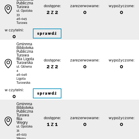
Publiczna
dostępne:
zarezerwowane:
wypożyczone:
Turawa
2 z 2
0
0
ul. Opolska
33
46-045
Turawa
w czytelni:
sprawdź
0
Gminnna
Biblioteka
Publiczna
Turawa
filia Ligota
dostępne:
zarezerwowane:
wypożyczone:
Turawska
2 z 2
0
0
ul. Główna
4
46-046
Ligota
Turawska
w czytelni:
sprawdź
0
Gminnna
Biblioteka
Publiczna
Turawa
dostępne:
zarezerwowane:
wypożyczone:
filia
Węgry
1 z 1
0
0
ul. Opolska
31
46-023
Węgry