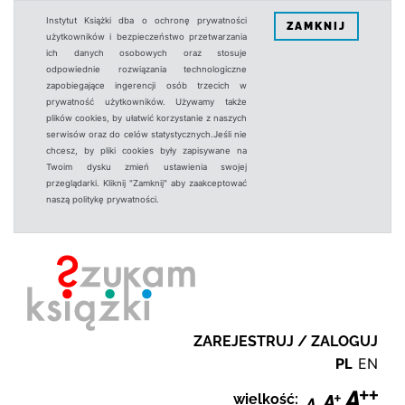
Instytut Książki dba o ochronę prywatności
ZAMKNIJ
użytkowników i bezpieczeństwo przetwarzania
ich danych osobowych oraz stosuje
odpowiednie rozwiązania technologiczne
zapobiegające ingerencji osób trzecich w
prywatność użytkowników. Używamy także
plików cookies, by ułatwić korzystanie z naszych
serwisów oraz do celów statystycznych.Jeśli nie
chcesz, by pliki cookies były zapisywane na
Twoim dysku zmień ustawienia swojej
przeglądarki. Kliknij "Zamknij" aby zaakceptować
naszą politykę prywatności.
ZAREJESTRUJ / ZALOGUJ
PL
EN
wielkość: