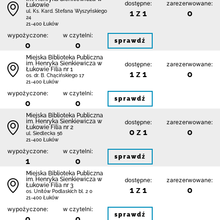
dostępne:
zarezerwowane:
Łukowie
1 z 1
0
ul. Ks. Kard. Stefana Wyszyńskiego
24
21-400 Łuków
wypożyczone:
w czytelni:
sprawdź
0
0
Miejska Biblioteka Publiczna
im. Henryka Sienkiewicza w
dostępne:
zarezerwowane:
Łukowie Filia nr 1
1 z 1
0
os. dr. B. Chącińskiego 17
21-400 Łuków
wypożyczone:
w czytelni:
sprawdź
0
0
Miejska Biblioteka Publiczna
im. Henryka Sienkiewicza w
dostępne:
zarezerwowane:
Łukowie Filia nr 2
0 z 1
0
ul. Siedlecka 56
21-400 Łuków
wypożyczone:
w czytelni:
sprawdź
1
0
Miejska Biblioteka Publiczna
im. Henryka Sienkiewicza w
dostępne:
zarezerwowane:
Łukowie Filia nr 3
1 z 1
0
os. Unitów Podlaskich bl. 2 0
21-400 Łuków
wypożyczone:
w czytelni:
sprawdź
0
0