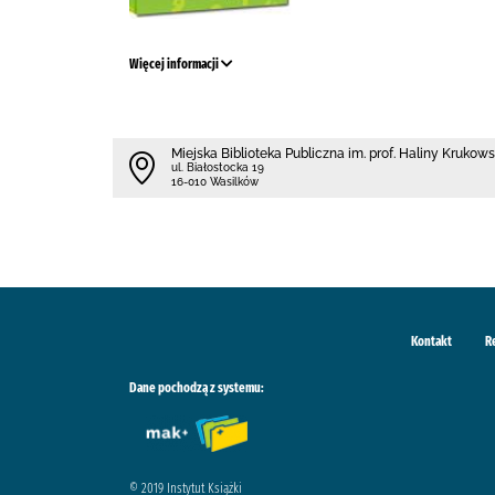
Więcej informacji
Miejska Biblioteka Publiczna im. prof. Haliny Krukow
ul. Białostocka 19
16-010 Wasilków
Kontakt
R
Dane pochodzą z systemu:
© 2019 Instytut Książki