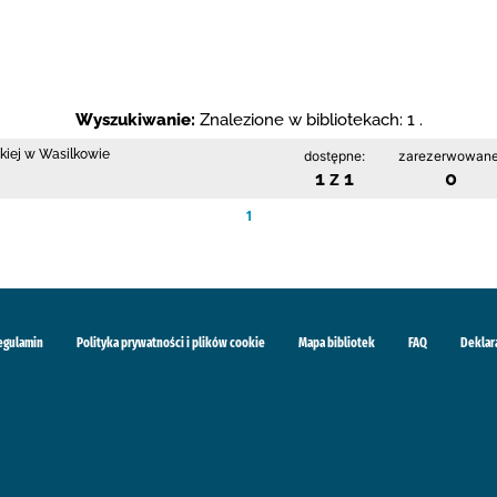
Wyszukiwanie:
Znalezione w bibliotekach: 1 .
skiej w Wasilkowie
dostępne:
zarezerwowane
1 z 1
0
1
egulamin
Polityka prywatności i plików cookie
Mapa bibliotek
FAQ
Deklar