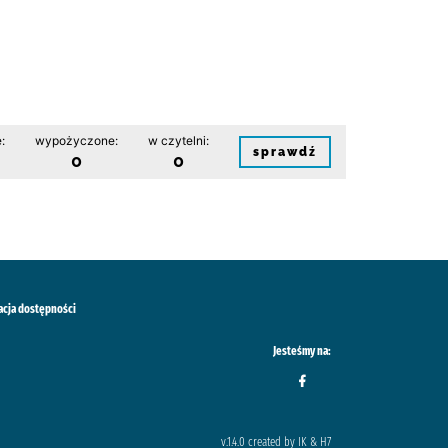
:
wypożyczone:
w czytelni:
sprawdź
0
0
acja dostępności
Jesteśmy na:
v.1.4.0 created by IK & H7