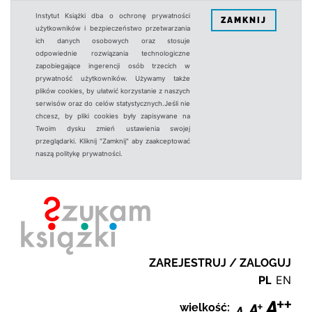
Instytut Książki dba o ochronę prywatności
ZAMKNIJ
użytkowników i bezpieczeństwo przetwarzania
ich danych osobowych oraz stosuje
odpowiednie rozwiązania technologiczne
zapobiegające ingerencji osób trzecich w
prywatność użytkowników. Używamy także
plików cookies, by ułatwić korzystanie z naszych
serwisów oraz do celów statystycznych.Jeśli nie
chcesz, by pliki cookies były zapisywane na
Twoim dysku zmień ustawienia swojej
przeglądarki. Kliknij "Zamknij" aby zaakceptować
naszą politykę prywatności.
ZAREJESTRUJ / ZALOGUJ
PL
EN
wielkość: