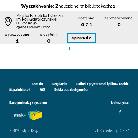
Wyszukiwanie:
Znalezione w bibliotekach: 1 .
Miejska Biblioteka Publiczna
dostępne:
zarezerwowane:
im. Poli Gojawiczyńskiej
0 z 1
0
ul. Błońska 50
05-807 Podkowa Leśna
wypożyczone:
w czytelni:
sprawdź
1
0
1
Kontakt
Regulamin
Polityka prywatności i plików cookie
Mapa bibliotek
FAQ
Deklaracja dostępności
Dane pochodzą z systemu:
Jesteśmy na:
© 2019 Instytut Książki
v.1.4.0 created by IK & H7