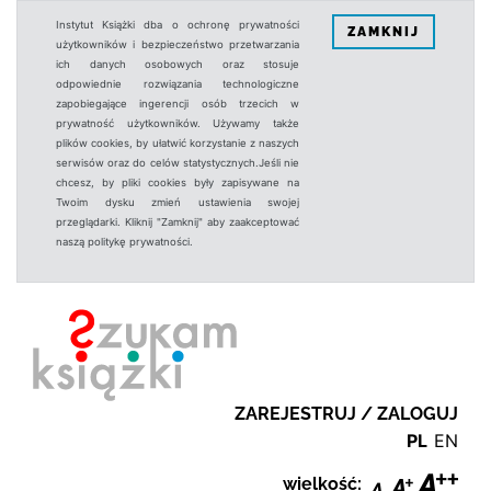
Instytut Książki dba o ochronę prywatności
ZAMKNIJ
użytkowników i bezpieczeństwo przetwarzania
ich danych osobowych oraz stosuje
odpowiednie rozwiązania technologiczne
zapobiegające ingerencji osób trzecich w
prywatność użytkowników. Używamy także
plików cookies, by ułatwić korzystanie z naszych
serwisów oraz do celów statystycznych.Jeśli nie
chcesz, by pliki cookies były zapisywane na
Twoim dysku zmień ustawienia swojej
przeglądarki. Kliknij "Zamknij" aby zaakceptować
naszą politykę prywatności.
ZAREJESTRUJ / ZALOGUJ
PL
EN
wielkość: