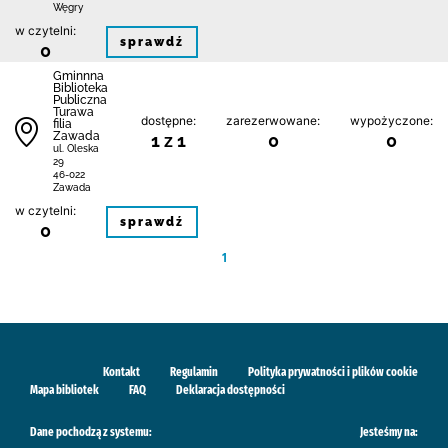
Węgry
w czytelni:
sprawdź
0
Gminnna
Biblioteka
Publiczna
Turawa
dostępne:
zarezerwowane:
wypożyczone:
filia
Zawada
1 z 1
0
0
ul. Oleska
29
46-022
Zawada
w czytelni:
sprawdź
0
1
Kontakt
Regulamin
Polityka prywatności i plików cookie
Mapa bibliotek
FAQ
Deklaracja dostępności
Dane pochodzą z systemu:
Jesteśmy na: