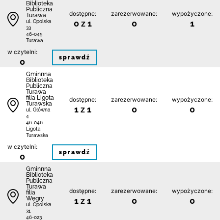
Biblioteka
Publiczna
dostępne:
zarezerwowane:
wypożyczone:
Turawa
0 z 1
0
1
ul. Opolska
33
46-045
Turawa
w czytelni:
sprawdź
0
Gminnna
Biblioteka
Publiczna
Turawa
filia Ligota
dostępne:
zarezerwowane:
wypożyczone:
Turawska
1 z 1
0
0
ul. Główna
4
46-046
Ligota
Turawska
w czytelni:
sprawdź
0
Gminnna
Biblioteka
Publiczna
Turawa
dostępne:
zarezerwowane:
wypożyczone:
filia
Węgry
1 z 1
0
0
ul. Opolska
31
46-023