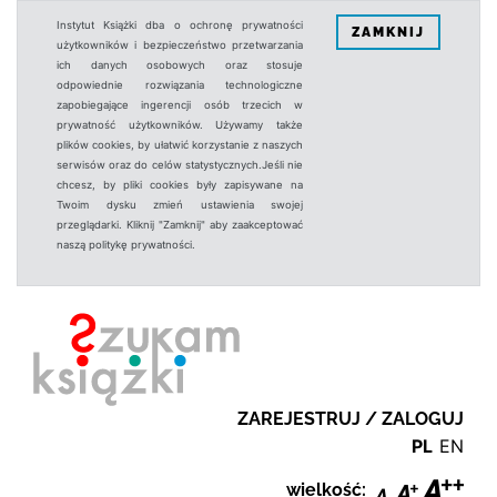
Instytut Książki dba o ochronę prywatności
ZAMKNIJ
użytkowników i bezpieczeństwo przetwarzania
ich danych osobowych oraz stosuje
odpowiednie rozwiązania technologiczne
zapobiegające ingerencji osób trzecich w
prywatność użytkowników. Używamy także
plików cookies, by ułatwić korzystanie z naszych
serwisów oraz do celów statystycznych.Jeśli nie
chcesz, by pliki cookies były zapisywane na
Twoim dysku zmień ustawienia swojej
przeglądarki. Kliknij "Zamknij" aby zaakceptować
naszą politykę prywatności.
ZAREJESTRUJ / ZALOGUJ
PL
EN
wielkość: