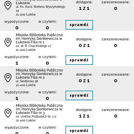
dostępne:
zarezerwowane:
Łukowie
1 z 1
0
ul. Ks. Kard. Stefana Wyszyńskiego
24
21-400 Łuków
wypożyczone:
w czytelni:
sprawdź
0
0
Miejska Biblioteka Publiczna
im. Henryka Sienkiewicza w
dostępne:
zarezerwowane:
Łukowie Filia nr 1
0 z 1
0
os. dr. B. Chącińskiego 17
21-400 Łuków
wypożyczone:
w czytelni:
sprawdź
1
0
Miejska Biblioteka Publiczna
im. Henryka Sienkiewicza w
dostępne:
zarezerwowane:
Łukowie Filia nr 2
0 z 1
0
ul. Siedlecka 56
21-400 Łuków
wypożyczone:
w czytelni:
sprawdź
1
0
Miejska Biblioteka Publiczna
im. Henryka Sienkiewicza w
dostępne:
zarezerwowane:
Łukowie Filia nr 3
1 z 1
0
os. Unitów Podlaskich bl. 2 0
21-400 Łuków
wypożyczone:
w czytelni:
sprawdź
0
0