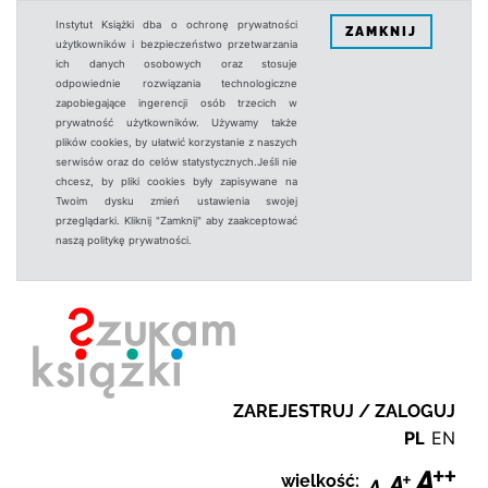
Instytut Książki dba o ochronę prywatności
ZAMKNIJ
użytkowników i bezpieczeństwo przetwarzania
ich danych osobowych oraz stosuje
odpowiednie rozwiązania technologiczne
zapobiegające ingerencji osób trzecich w
prywatność użytkowników. Używamy także
plików cookies, by ułatwić korzystanie z naszych
serwisów oraz do celów statystycznych.Jeśli nie
chcesz, by pliki cookies były zapisywane na
Twoim dysku zmień ustawienia swojej
przeglądarki. Kliknij "Zamknij" aby zaakceptować
naszą politykę prywatności.
ZAREJESTRUJ / ZALOGUJ
PL
EN
wielkość: