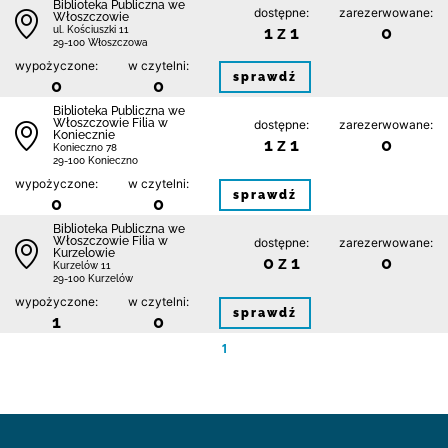
Biblioteka Publiczna we
dostępne:
zarezerwowane:
Włoszczowie
1 z 1
0
ul. Kościuszki 11
29-100 Włoszczowa
wypożyczone:
w czytelni:
sprawdź
0
0
Biblioteka Publiczna we
Włoszczowie Filia w
dostępne:
zarezerwowane:
Koniecznie
1 z 1
0
Konieczno 78
29-100 Konieczno
wypożyczone:
w czytelni:
sprawdź
0
0
Biblioteka Publiczna we
Włoszczowie Filia w
dostępne:
zarezerwowane:
Kurzelowie
0 z 1
0
Kurzelów 11
29-100 Kurzelów
wypożyczone:
w czytelni:
sprawdź
1
0
1