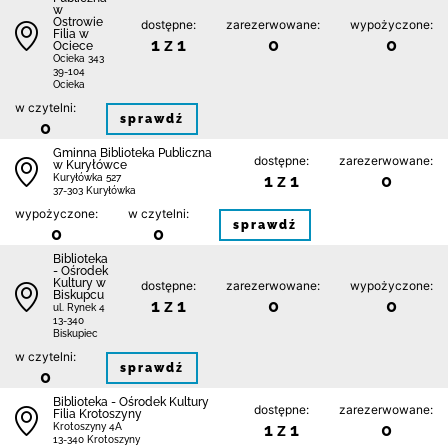
w
Ostrowie
dostępne:
zarezerwowane:
wypożyczone:
Filia w
1 z 1
0
0
Ociece
Ocieka 343
39-104
Ocieka
w czytelni:
sprawdź
0
Gminna Biblioteka Publiczna
dostępne:
zarezerwowane:
w Kuryłówce
1 z 1
0
Kuryłówka 527
37-303 Kuryłówka
wypożyczone:
w czytelni:
sprawdź
0
0
Biblioteka
- Ośrodek
Kultury w
dostępne:
zarezerwowane:
wypożyczone:
Biskupcu
1 z 1
0
0
ul. Rynek 4
13-340
Biskupiec
w czytelni:
sprawdź
0
Biblioteka - Ośrodek Kultury
dostępne:
zarezerwowane:
Filia Krotoszyny
1 z 1
0
Krotoszyny 4A
13-340 Krotoszyny