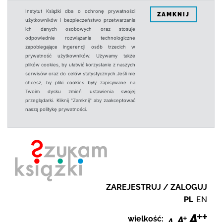
Instytut Książki dba o ochronę prywatności
ZAMKNIJ
użytkowników i bezpieczeństwo przetwarzania
ich danych osobowych oraz stosuje
odpowiednie rozwiązania technologiczne
zapobiegające ingerencji osób trzecich w
prywatność użytkowników. Używamy także
plików cookies, by ułatwić korzystanie z naszych
serwisów oraz do celów statystycznych.Jeśli nie
chcesz, by pliki cookies były zapisywane na
Twoim dysku zmień ustawienia swojej
przeglądarki. Kliknij "Zamknij" aby zaakceptować
naszą politykę prywatności.
ZAREJESTRUJ / ZALOGUJ
PL
EN
wielkość: