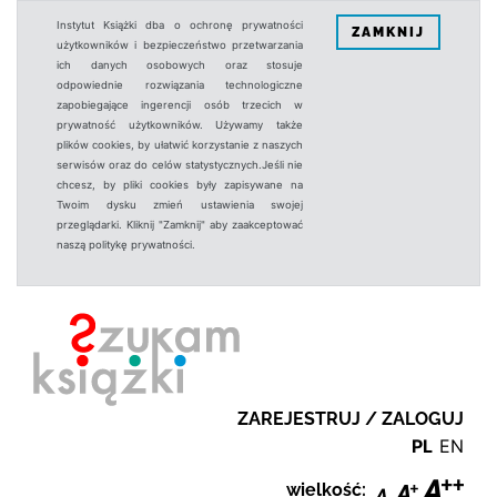
Instytut Książki dba o ochronę prywatności
ZAMKNIJ
użytkowników i bezpieczeństwo przetwarzania
ich danych osobowych oraz stosuje
odpowiednie rozwiązania technologiczne
zapobiegające ingerencji osób trzecich w
prywatność użytkowników. Używamy także
plików cookies, by ułatwić korzystanie z naszych
serwisów oraz do celów statystycznych.Jeśli nie
chcesz, by pliki cookies były zapisywane na
Twoim dysku zmień ustawienia swojej
przeglądarki. Kliknij "Zamknij" aby zaakceptować
naszą politykę prywatności.
ZAREJESTRUJ / ZALOGUJ
PL
EN
wielkość: